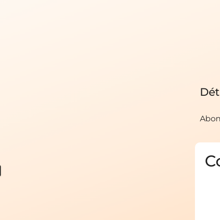
Dét
Abon
C